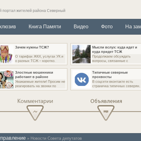
 портал жителей района Северный
клюзив
Книга Памяти
Видео
Фото
На зам
Зачем нужны ТСЖ?
Мысли вслух: куда идет и
куда придет ТСЖ
О тарифах ЖКХ, услугах УК и
Продолжаем обсуждать
о разных ТСЖ – коротко.
вопросы, связанные с
Злостные мошенники
Типичные северные
работают в районе
прохвосты
Уважаемые жители! Просим не
В соцсети вконтакте есть
реагировать на звонки по
страничка типичных северян.
Комментарии
Объявления
управление
» Новости Совета депутатов