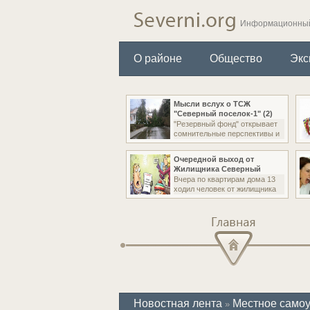
Информационный
О районе
Общество
Экс
Мысли вслух о ТСЖ
"Северный поселок-1" (2)
"Резервный фонд" открывает
сомнительные перспективы и
Очередной выход от
Жилищника Северный
Вчера по квартирам дома 13
ходил человек от жилищника
Главная
Новостная лента
Местное само
»