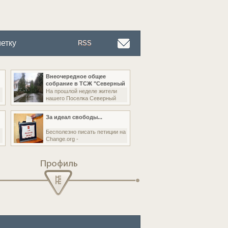
етку
RSS
Внеочередное общее
собрание в ТСЖ "Северный
На прошлой неделе жители
нашего Поселка Северный
За идеал свободы...
Бесполезно писать петиции на
Change.org -
Профиль