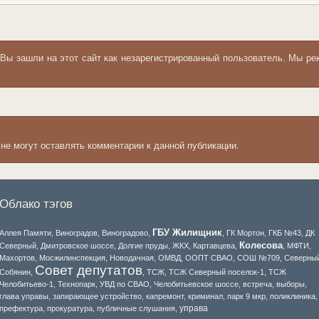
 Вы зашли на этот сайт как незарегистрированный пользователь. Мы 
 не могут оставлять комментарии к данной публикации.
Облако тэгов
ГБУ Жилищник
Аллея Памяти
,
Виноградов
,
Виноградово
,
,
ГК Мортон
,
ГКБ №43
,
ДК
Колесова
Северный
,
Дмитровское шоссе
,
Долгие пруды
,
ЖКХ
,
Картавцева
,
,
МФТИ
,
Махортов
,
Мосжилинспекция
,
Новодачная
,
ОМВД
,
ООПТ СВАО
,
СОШ №709
,
Северны
Совет депутатов
Собянин
,
,
ТСЖ
,
ТСЖ Северный поселок-1
,
ТСЖ
Челобитьево-1
,
Технопарк
,
УВД по СВАО
,
Челобитьевское шоссе
,
встреча
,
выборы
,
глава управы
,
запирающее устройство
,
капремонт
,
криминал
,
парк 9 мкр
,
поликлиника
,
управа
префектура
,
прокуратура
,
публичные слушания
,