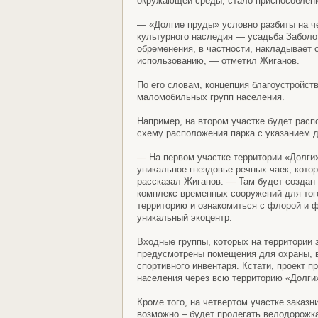
окружающей среды, стало приспособлен
— «Долгие пруды» условно разбиты на че
культурного наследия — усадьба Заболот
обременения, в частности, накладывает 
использованию, — отметил Жиганов.
По его словам, концепция благоустройст
маломобильных групп населения.
Например, на втором участке будет расп
схему расположения парка с указанием 
— На первом участке территории «Долгих
уникальное гнездовье речных чаек, кото
рассказал Жиганов. — Там будет создан
комплекс временных сооружений для того
территорию и ознакомиться с флорой и ф
уникальный экоцентр.
Входные группы, которых на территории 
предусмотрены помещения для охраны, в
спортивного инвентаря. Кстати, проект 
населения через всю территорию «Долгих
Кроме того, на четвертом участке заказн
возможно – будет пролегать велодорожка