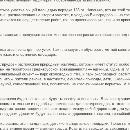
ие существующей территории к современному использованию.
тыре участка общей площадью порядка 135 га. Напомню, что на этой т
ье, расположенная на втором участке, и усадьба Виноградово — на тре
отпечаток на осуществление работ, как по проектированию, так и по пр
ва заказника предусматривает многостороннее развитие территории под 
олагаться зона для прогулок. Там планируется обустроить летний киноте
детских и спортивных площадок.
 прудов» расположен природный комплекс, который имеет статус особо
рых на территории среднерусской возвышенности — единицы. Одна из г
 уникальный объект — парк околоводных птиц и парк околоводной расти
, чтобы жители района, в частности, любители природы, дети, школьник
ауной, существующей там, посмотреть на краснокнижных пернатых. А в
заказника будет несколько, будут многофункциональны. В их конструкци
спомогательные и подсобные помещения для экскурсоводов, а также пр
предусматривает соединение всех входов между собой дорожками для у
 прудов». Дорожки будут выполнены из деревянного настила, гравийной
ика разместится панда-парк, детские и спортивные площадки. Также по т
, а в зимнее время — лыжная трасса. Кстати, на выходах из заказника 