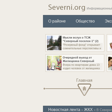
Информационный
О районе
Общество
Экс
Мысли вслух о ТСЖ
"Северный поселок-1" (2)
"Резервный фонд" открывает
сомнительные перспективы и
Очередной выход от
Жилищника Северный
Вчера по квартирам дома 13
ходил человек от жилищника
Главная
Новостная лента
ЖКХ
»
» В Северно