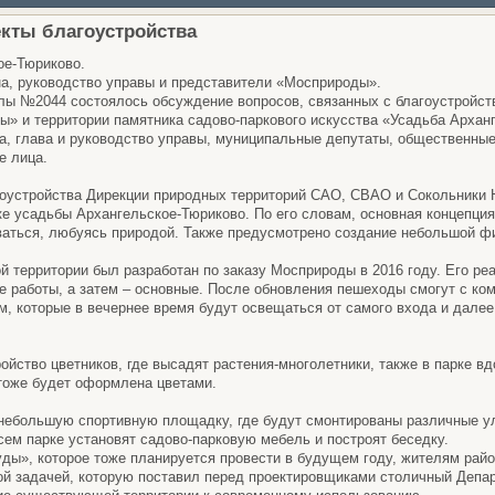
кты благоустройства
ое-Тюриково.
на, руководство управы и представители «Мосприроды».
лы №2044 состоялось обсуждение вопросов, связанных с благоустройст
ы» и территории памятника садово-паркового искусства «Усадьба Архан
а, глава и руководство управы, муниципальные депутаты, общественны
е лица.
оустройства Дирекции природных территорий САО, СВАО и Сокольники 
 усадьбы Архангельское-Тюриково. По его словам, основная концепция 
ваться, любуясь природой. Также предусмотрено создание небольшой ф
й территории был разработан по заказу Мосприроды в 2016 году. Его ре
е работы, а затем – основные. После обновления пешеходы смогут с ко
м, которые в вечернее время будут освещаться от самого входа и далее
ройство цветников, где высадят растения-многолетники, также в парке в
 тоже будет оформлена цветами.
 небольшую спортивную площадку, где будут смонтированы различные у
сем парке установят садово-парковую мебель и построят беседку.
уды», которое тоже планируется провести в будущем году, жителям рай
ной задачей, которую поставил перед проектировщиками столичный Депа