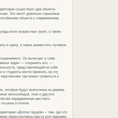
ерритории существует два объекта
тьем. Это несёт довольно серьезные
испособлению объекта к современному
нужды всех возрастных групп, а также
атр и сцену, а также разместить лучевую
 охраняемого. Он включает в себя
лавных задач — сохранить его, —
тельности, представляющий из себя
и и студенты могли приехать на эту
 перспективе там может появиться и
ях, которые будут выполнены из дерева,
окат велосипедов, лыж и другого
добства передвижения местного
 отсыпки и плитки.
ерритории «Долгих прудов» – там, где это
также предусмотрены места для парковки