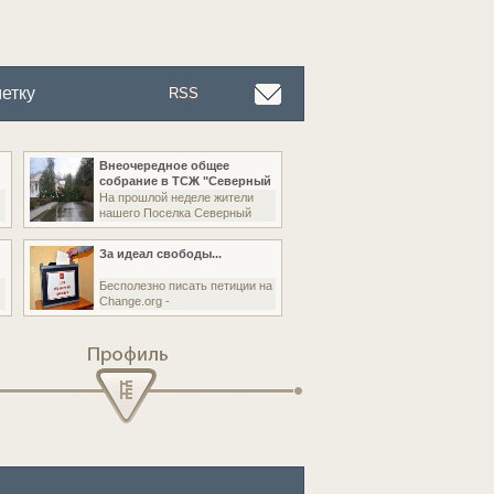
етку
RSS
Внеочередное общее
собрание в ТСЖ "Северный
На прошлой неделе жители
нашего Поселка Северный
За идеал свободы...
Бесполезно писать петиции на
Change.org -
Профиль