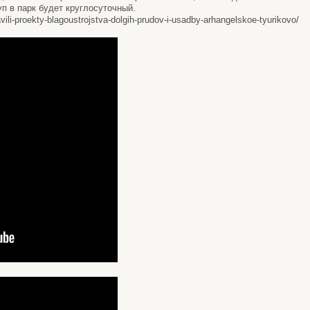
п в парк будет круглосуточный.
vili-proekty-blagoustrojstva-dolgih-prudov-i-usadby-arhangelskoe-tyurikovo/