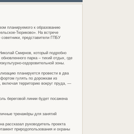
вом планируемого к образованию
гельское-Тюриково». На встрече
е советники, представители ГПБУ
Николай Смирнов, который подробно
обновленного парка – тихий отдых, где
изкультурно-оздоровительной зоны.
ализацию планируется провести в два
мфортом гулять по дорожкам из
, включая территорию вокруг пруда, —
доль береговой линии будет посажена
личные тренажёры для занятий
она рассказал руководитель проекта
ртамент природопользования и охраны