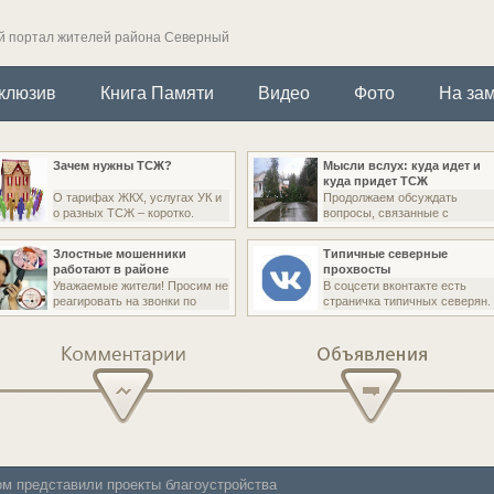
 портал жителей района Северный
клюзив
Книга Памяти
Видео
Фото
На зам
Зачем нужны ТСЖ?
Мысли вслух: куда идет и
куда придет ТСЖ
О тарифах ЖКХ, услугах УК и
Продолжаем обсуждать
о разных ТСЖ – коротко.
вопросы, связанные с
Злостные мошенники
Типичные северные
работают в районе
прохвосты
Уважаемые жители! Просим не
В соцсети вконтакте есть
реагировать на звонки по
страничка типичных северян.
Комментарии
Объявления
м представили проекты благоустройства