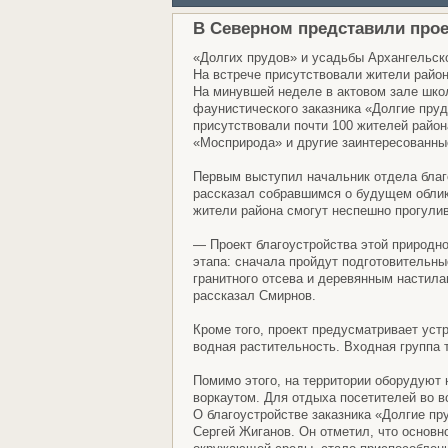
В Северном представили прое
«Долгих прудов» и усадьбы Архангельск
На встрече присутствовали жители райо
На минувшей неделе в актовом зале шко
фаунистического заказника «Долгие пруд
присутствовали почти 100 жителей район
«Мосприрода» и другие заинтересованны
Первым выступил начальник отдела благ
рассказал собравшимся о будущем облике
жители района смогут неспешно прогули
— Проект благоустройства этой природно
этапа: сначала пройдут подготовительны
гранитного отсева и деревянным настила
рассказал Смирнов.
Кроме того, проект предусматривает уст
водная растительность. Входная группа
Помимо этого, на территории оборудуют
воркаутом. Для отдыха посетителей во в
О благоустройстве заказника «Долгие пр
Сергей Жиганов. Он отметил, что основ