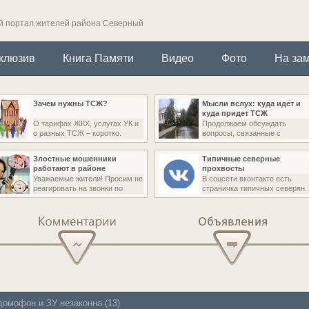
 портал жителей района Северный
клюзив
Книга Памяти
Видео
Фото
На зам
Зачем нужны ТСЖ?
Мысли вслух: куда идет и
куда придет ТСЖ
О тарифах ЖКХ, услугах УК и
Продолжаем обсуждать
о разных ТСЖ – коротко.
вопросы, связанные с
Злостные мошенники
Типичные северные
работают в районе
прохвосты
Уважаемые жители! Просим не
В соцсети вконтакте есть
реагировать на звонки по
страничка типичных северян.
Комментарии
Объявления
домофон и ЗУ незаконна (13)