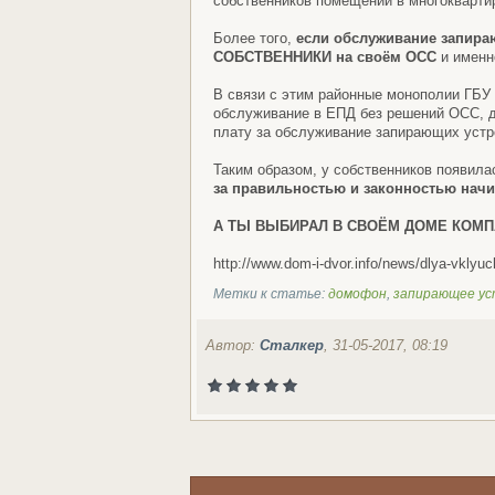
собственников помещений в многокварти
Более того,
если обслуживание запира
СОБСТВЕННИКИ на своём ОСС
и именн
В связи с этим районные монополии ГБУ
обслуживание в ЕПД без решений ОСС, д
плату за обслуживание запирающих устр
Таким образом, у собственников появила
за правильностью и законностью нач
А ТЫ ВЫБИРАЛ В СВОЁМ ДОМЕ КО
http://www.dom-i-dvor.info/news/dlya-vkly
Метки к статье:
домофон
,
запирающее у
Автор:
Сталкер
, 31-05-2017, 08:19