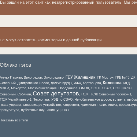
 Вы зашли на этот сайт как незарегистрированный пользователь. Мы 
 не могут оставлять комментарии к данной публикации.
Облако тэгов
ГБУ Жилищник
Аллея Памяти
,
Виноградов
,
Виноградово
,
,
ГК Мортон
,
ГКБ №43
,
ДК
Колесова
Северный
,
Дмитровское шоссе
,
Долгие пруды
,
ЖКХ
,
Картавцева
,
,
МГД
,
МФТИ
,
Махортов
,
Мосжилинспекция
,
Новодачная
,
ОМВД
,
ООПТ СВАО
,
СОШ №709
,
Совет депутатов
Северный
,
Собянин
,
,
ТСЖ
,
ТСЖ Северный поселок-1
,
ТСЖ Челобитьево-1
,
Технопарк
,
УВД по СВАО
,
Челобитьевское шоссе
,
встреча
,
выбо
глава управы
,
запирающее устройство
,
капремонт
,
криминал
,
поликлиника
,
префектур
управа
прокуратура
,
публичные слушания
,
Показать все теги