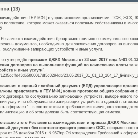
нна (13)
взаимодействия ГБУ МФЦ с управляющими организациями, ТСЖ, ЖСК, Ж
но положение, которое может оказаться полезным собственникам в мног
2/
того Регламента взаимодействия Департамент жилищно-коммунального хо
еречень документов, необходимых для заключения договоров на выполн
 обслуживание запирающих устройств и иные услуги.
: он утверждён
приказом ДЖКХ Москвы от 23 мая 2017 года №01-01-13
ения договоров на выполнение функций по начислению платы за
ойств и иные услуги".
1/ef1235ccffd43d65800017df5c0294db/23.05.2017_01_01_13_104_17_livinskiy_p.
лючения в единый платёжный документ (ЕПД) управляющие организ
лжны представить в ГБУ МФЦ копию протокола общего собрания 
ого договора по обслуживанию запирающих устройств, выборе нового п
нии услуги по обслуживанию запирающих устройств в единый платежный 
ть оформлен "...в соответствии с требованиями жилищного законодатель
илинспекцию и об этом должна быть соответствующая отметка.
согласно этого Регламента взаимодействия и приказа ДЖКХ Москвы
ёжный документ без соответствующего решения ОСС
, оформленного 
роя от 25 декабря 2015 г. N 937/пр Об утверждении Требований к офор