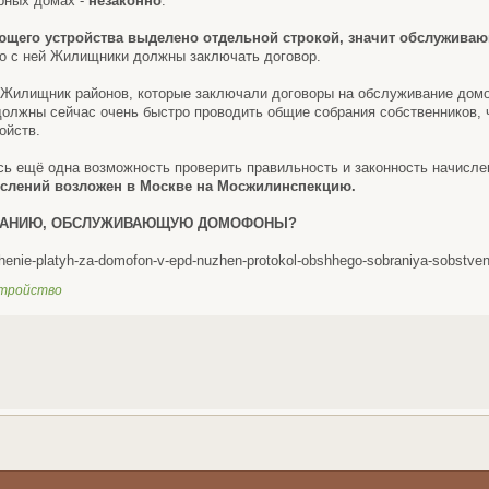
рных домах -
незаконно
.
ющего устройства выделено отдельной строкой, значит обслужив
о с ней Жилищники должны заключать договор.
 Жилищник районов, которые заключали договоры на обслуживание домо
олжны сейчас очень быстро проводить общие собрания собственников, 
ойств.
сь ещё одна возможность проверить правильность и законность начисле
ислений возложен в Москве на Мосжилинспекцию.
МПАНИЮ, ОБСЛУЖИВАЮЩУЮ ДОМОФОНЫ?
uchenie-platyh-za-domofon-v-epd-nuzhen-protokol-obshhego-sobraniya-sobstve
стройство