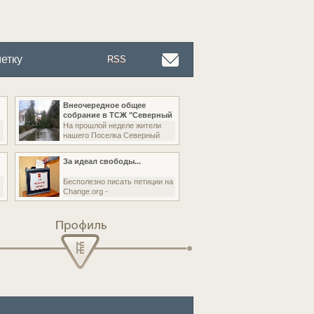
етку
RSS
Внеочередное общее
собрание в ТСЖ "Северный
На прошлой неделе жители
нашего Поселка Северный
За идеал свободы...
Бесполезно писать петиции на
Change.org -
Профиль