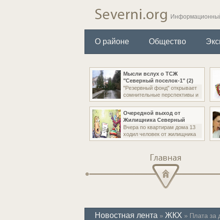
Информационный
О районе
Общество
Экс
Мысли вслух о ТСЖ
"Северный поселок-1" (2)
"Резервный фонд" открывает
сомнительные перспективы и
Очередной выход от
Жилищника Северный
Вчера по квартирам дома 13
ходил человек от жилищника
Главная
Новостная лента
ЖКХ
»
» Плата за 