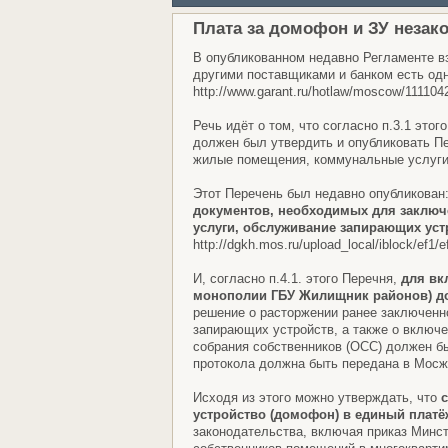
Плата за домофон и ЗУ незако
В опубликованном недавно Регламенте 
другими поставщиками и банком есть од
http://www.garant.ru/hotlaw/moscow/111104
Речь идёт о том, что согласно п.3.1 э
должен был утвердить и опубликовать П
жилые помещения, коммунальные услуги,
Этот Перечень был недавно опубликован
документов, необходимых для заключ
услуги, обслуживание запирающих устр
http://dgkh.mos.ru/upload_local/iblock/ef
И, согласно п.4.1. этого Перечня,
для вк
монополии ГБУ Жилищник районов) до
решение о расторжении ранее заключенн
запирающих устройств, а также о включе
собрания собственников (ОСС) должен бы
протокола должна быть передана в Мосж
Исходя из этого можно утверждать, что
устройство (домофон) в единый плат
законодательства, включая приказ Минст