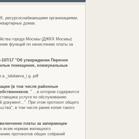
К, ресурсоснабжающими организациями,
оквартирных домах.
зяйства города Москвы (ДЖКХ Москвы)
ение функций по начислению платы за
-107/17 "Об утверждении Перечня
 жилые помещения, коммунальные
a._talalaeva_i.g..pdf
ации (в том числе районные
собственников
, " ...в котором содержится
оставщика услуги по обслуживанию
документ...". При этом протокол общего
ства", в том числе ранее копия такого
 включение платы за запирающее
по всем нормам жилищного
млению протоколов общих собраний