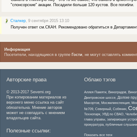
"спонсорские" акации. Посадили больше 120 кустов. Все погибли.
Сталкер
, 9 сентября 2015 13:10
Получен ответ см.СКАН. Рекомендовано обратиться в Департамент
Информация
Посетители, находящиеся в группе
Гости
, не могут оставлять коммен
Авторские права
Облако тэгов
© 2013-2017 Severni.org
Аллея Памяти
,
Виноградов
,
Вино
При копировании материалов из
Долгие пр
Дмитровское шоссе
,
верхнего меню ссылка на сайт
Махортов
,
Мосжилинспекция
,
Мо
Со
обязательна. Мнение авторов
№709
,
Северный
,
Собянин
,
может не совпадать с мнением
Технопарк
,
УВД по СВАО
,
Челоби
владельцев сайта.
глава управы
,
запирающее устро
прокуратура
,
публичные слушан
Полезные ссылки:
Показать все теги