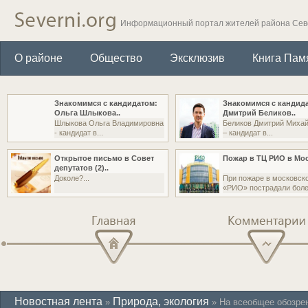
Информационный портал жителей района Се
О районе
Общество
Эксклюзив
Книга Пам
Знакомимся с кандидатом:
Знакомимся с кандид
Ольга Шлыкова..
Дмитрий Беликов..
Шлыкова Ольга Владимировна
Беликов Дмитрий Миха
- кандидат в...
– кандидат в...
Открытое письмо в Совет
Пожар в ТЦ РИО в Мос
депутатов (2)..
Доколе?...
При пожаре в московск
«РИО» пострадали более
Главная
Комментарии
Новостная лента
Природа, экология
»
» На всеобщее обозре