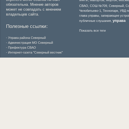
обязательна. Мнение авторов
СВАО
,
СОШ №709
,
Северный
,
С
может не совпадать с мнением
Челобитьево-1
,
Технопарк
,
УВД п
владельцев сайта.
глава управы
,
запирающее устро
управа
публичные слушания
,
Полезные ссылки:
Показать все теги
- Управа района Северный
- Администрация МО Северный
- Префектура СВАО
- Интернет-газета "Северный вестник"