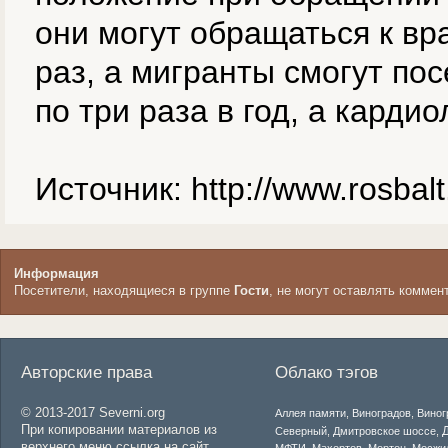
они могут обращаться к вр
раз, а мигранты смогут пос
по три раза в год, а карди
Источник: http://www.rosba
Информация
Посетители, находящиеся в группе
Гости
, не могут оставлять коммен
Авторские права
Облако тэгов
© 2013-2017 Severni.org
Аллея памяти
,
Виноградов
,
Виног
При копировании материалов из
Северный
,
Дмитровское шоссе
,
верхнего меню ссылка на сайт
МФТИ
,
Махортов
,
Мортон
,
Мосжи