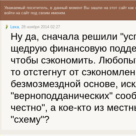
Уважаемый посетитель, в данный момент Вы зашли на этот сайт ка
войти на сайт под своим именем.
Lexa
, 28 ноября 2014 02:27
Ну да, сначала решили "ус
щедрую финансовую поддерж
чтобы сэкономить. Любопы
то отстегнут от сэкономле
безмозмездной основе, ис
"верноподданических" сооб
честно", а кое-кто из мест
"схему"?