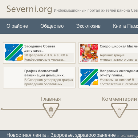
Информационный портал жителей района Се
О районе
Общество
Эксклюзив
Книга Пам
Заседание Совета
Скоро широкая Маслен
депутатов..
28 февраля 2017г. в 18:00 в
Администрация
Конференц-зале управы...
муниципального округа
Северный (бывш....
График бесплатной
Вопросы к ежегодном
вакцинации домашних..
отчету главы..
В Северном утвержден график
Уважаемые жители! В
проведения бесплатных...
соответствии с Регламе
Главная
Комментарии
Новостная лента
Здоровье, здравоохранение
»
» Больницу