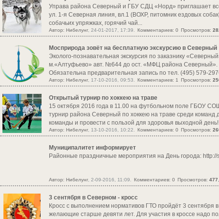
Управа района Северный и ГБУ СДЦ «Норд» приглашает всех 
ул. 1-я Северная линия, вл.1 (ВОХР, питомник ездовых собак
собачьих упряжках, горячий чай...
Автор:
Нибелунг
, 24-01-2017, 17:39.
Комментариев: 0
Просмотров:
28
Мосприрода зовёт на бесплатную экскурсию в Северный
Эколого-познавательная экскурсия по заказнику «Северный» 
м.«Алтуфьево» авт. №644 до ост. «МФЦ района Северный». 
Обязательна предварительная запись по тел. (495) 579-2976. 
Автор:
Нибелунг
, 17-10-2016, 09:53.
Комментариев: 1
Просмотров:
25
Открытый турнир по хоккею на траве
15 октября 2016 года в 11.00 на футбольном поле ГБОУ СОШ
турнир района Северный по хоккею на траве среди команд
команды и провести с пользой для здоровья выходной день!
Автор:
Нибелунг
, 13-10-2016, 10:22.
Комментариев: 0
Просмотров:
26
и горячий чай! Подробную информацию Вы можете получить в
Муниципалитет информирует
Районные праздничные мероприятия на День города: http://
Автор:
Нибелунг
, 2-09-2016, 11:09.
Комментариев: 0
Просмотров:
477
3 сентября в Северном - кросс
Кросс с выполнением нормативов ГТО пройдёт 3 сентября в 
желающие старше девяти лет. Для участия в кроссе надо по