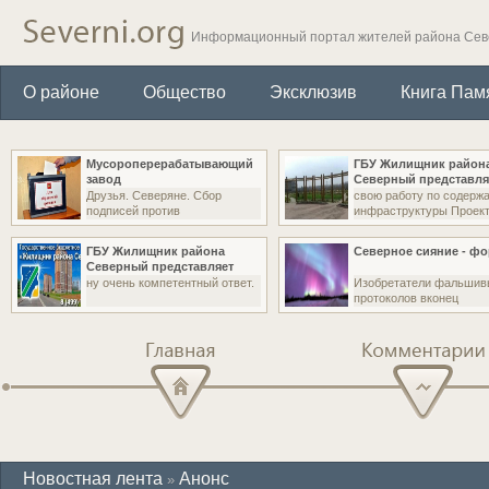
Информационный портал жителей района Се
О районе
Общество
Эксклюзив
Книга Пам
Мусороперерабатывающий
ГБУ Жилищник район
завод
Северный представля
Друзья. Северяне. Сбор
свою работу по содерж
подписей против
инфраструктуры Проект
строительства
ГБУ Жилищник района
Северное сияние - ф
Северный представляет
ну очень компетентный ответ.
Изобретатели фальшив
протоколов вконец
заврались...
Главная
Комментарии
Новостная лента
Анонс
»