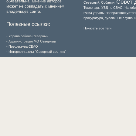
Совет 
обязательна. Мнение авторов
Северный
,
Собянин
,
может не совпадать с мнением
Технопарк
,
УВД по СВАО
,
Челоби
владельцев сайта.
глава управы
,
запирающее устро
прокуратура
,
публичные слушан
Полезные ссылки:
Показать все теги
- Управа района Северный
- Администрация МО Северный
- Префектура СВАО
- Интернет-газета "Северный вестник"