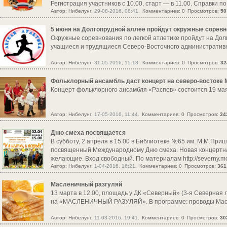
Регистрация участников с 10.00, старт — в 11.00. Справки по
Автор:
Нибелунг
, 29-08-2016, 08:41.
Комментариев: 0
Просмотров:
50
content/uploads/2016/08/Zbulvar_31_16.pdf
5 июня на Долгопрудной аллее пройдут окружные сорев
Окружные соревнования по легкой атлетике пройдут на Дол
учащиеся и трудящиеся Северо-Восточного административно
Автор:
Нибелунг
, 31-05-2016, 15:18.
Комментариев: 0
Просмотров:
32
Фольклорный ансамбль даст концерт на северо-востоке
Концерт фольклорного ансамбля «Распев» состоится 19 мая 
Автор:
Нибелунг
, 17-05-2016, 11:44.
Комментариев: 0
Просмотров:
34
Дню смеха посвящается
В субботу, 2 апреля в 15.00 в Библиотеке №65 им. М.М.Приш
посвященный Международному Дню смеха. Новая концертная 
желающие. Вход свободный. По материалам http://severny.mos
Автор:
Нибелунг
, 1-04-2016, 16:21.
Комментариев: 0
Просмотров:
361
Масленичный разгуляй
13 марта в 12.00, площадь у ДК «Северный» (3-я Северная
на «МАСЛЕНИЧНЫЙ РАЗУЛЯЙ». В программе: проводы Маслен
Автор:
Нибелунг
, 11-03-2016, 19:41.
Комментариев: 0
Просмотров:
30