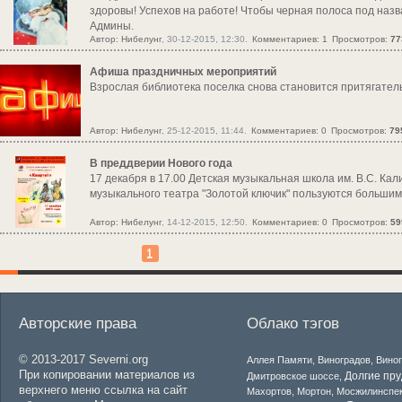
здоровы! Успехов на работе! Чтобы черная полоса под назв
Админы.
Автор:
Нибелунг
, 30-12-2015, 12:30.
Комментариев: 1
Просмотров:
77
Афиша праздничных мероприятий
Взрослая библиотека поселка снова становится притягатель
Автор:
Нибелунг
, 25-12-2015, 11:44.
Комментариев: 0
Просмотров:
79
В преддверии Нового года
17 декабря в 17.00 Детская музыкальная школа им. В.С. Кали
музыкального театра "Золотой ключик" пользуются большим у
Автор:
Нибелунг
, 14-12-2015, 12:50.
Комментариев: 0
Просмотров:
59
1
Авторские права
Облако тэгов
© 2013-2017 Severni.org
Аллея Памяти
,
Виноградов
,
Вино
При копировании материалов из
Долгие пр
Дмитровское шоссе
,
верхнего меню ссылка на сайт
Махортов
,
Мортон
,
Мосжилинспе