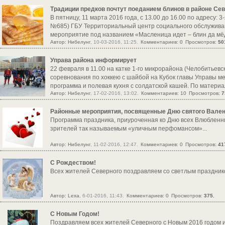
Традиции предков почтут поеданием блинов в районе Се
В пятницу, 11 марта 2016 года, с 13.00 до 16.00 по адресу
№685) ГБУ Территориальный центр социального обслужива
мероприятие под названием «Масленица идет – блин да мёд 
Автор:
Нибелунг
, 10-03-2016, 11:25.
Комментариев: 0
Просмотров:
50
Управа района информирует
22 февраля в 11.00 на катке 1-го микрорайона (Челобитьевс
соревнования по хоккею с шайбой на Кубок главы Управы м
программа и полевая кухня с солдатской кашей. По материала
Автор:
Нибелунг
, 17-02-2016, 13:02.
Комментариев: 10
Просмотров:
7
Районные мероприятия, посвященные Дню святого Вале
Программа праздника, приуроченная ко Дню всех Влюбленны
зрителей так называемым «уличным перфомансом»...
Автор:
Нибелунг
, 11-02-2016, 12:47.
Комментариев: 0
Просмотров:
41
С Рождеством!
Всех жителей Северного поздравляем со светлым праздник
Автор:
Lexa
, 6-01-2016, 11:43.
Комментариев: 0
Просмотров:
375
,
С Новым Годом!
Поздравляем всех жителей Северного с Новым 2016 годом и 