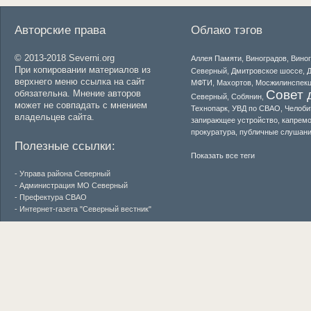
Авторские права
Облако тэгов
© 2013-2018 Severni.org
Аллея Памяти
,
Виноградов
,
Вино
При копировании материалов из
Северный
,
Дмитровское шоссе
,
Д
верхнего меню ссылка на сайт
МФТИ
,
Махортов
,
Мосжилинспек
Совет 
обязательна. Мнение авторов
Северный
,
Собянин
,
может не совпадать с мнением
Технопарк
,
УВД по СВАО
,
Челоби
владельцев сайта.
запирающее устройство
,
капремо
прокуратура
,
публичные слушан
Полезные ссылки:
Показать все теги
- Управа района Северный
- Администрация МО Северный
- Префектура СВАО
- Интернет-газета "Северный вестник"