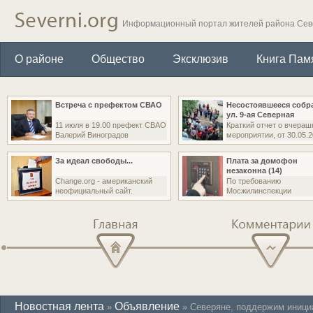
Информационный портал жителей района Се
О районе
Общество
Эксклюзив
Книга Пам
Встреча с префектом СВАО
Несостоявшееся собр
ул. 9-ая Северная
11 июля в 19.00 префект СВАО
Краткий отчет о вчера
Валерий Виноградов
мероприятии, от 30.05.
За идеал свободы...
Плата за домофон
незаконна (14)
Change.org - американский
По требованию
неофициальный сайт.
Мосжилинспекции
управляющая организа
Главная
Комментарии
Новостная лента
Объявление
»
» Северяне, поддержим иници