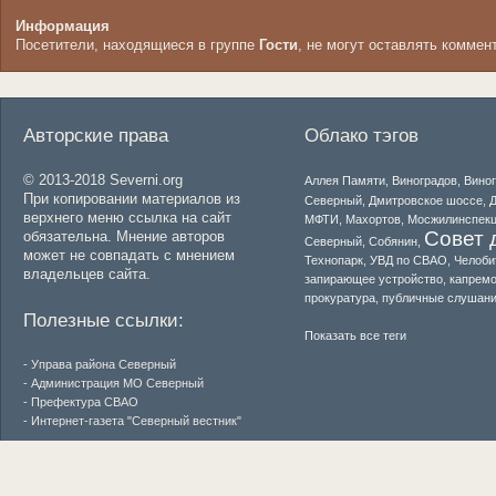
Информация
Посетители, находящиеся в группе
Гости
, не могут оставлять коммен
Авторские права
Облако тэгов
© 2013-2018 Severni.org
Аллея Памяти
,
Виноградов
,
Вино
При копировании материалов из
Северный
,
Дмитровское шоссе
,
Д
верхнего меню ссылка на сайт
МФТИ
,
Махортов
,
Мосжилинспек
Совет 
обязательна. Мнение авторов
Северный
,
Собянин
,
может не совпадать с мнением
Технопарк
,
УВД по СВАО
,
Челоби
владельцев сайта.
запирающее устройство
,
капремо
прокуратура
,
публичные слушан
Полезные ссылки:
Показать все теги
- Управа района Северный
- Администрация МО Северный
- Префектура СВАО
- Интернет-газета "Северный вестник"