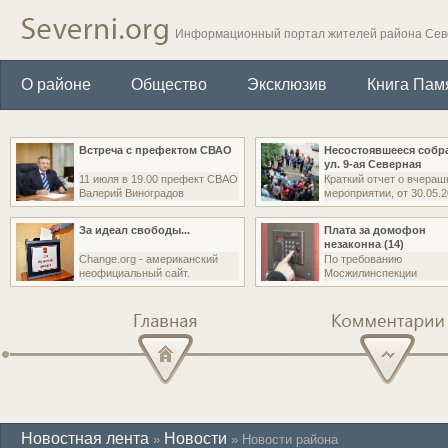
Информационный портал жителей района Се
О районе
Общество
Эксклюзив
Книга Пам
Встреча с префектом СВАО
Несостоявшееся собр
ул. 9-ая Северная
11 июля в 19.00 префект СВАО
Краткий отчет о вчера
Валерий Виноградов
мероприятии, от 30.05.
За идеал свободы...
Плата за домофон
незаконна (14)
Change.org - американский
По требованию
неофициальный сайт.
Мосжилинспекции
управляющая организа
Главная
Комментарии
Новостная лента
Новости
»
» Новости района