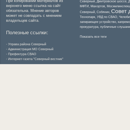
При копировании материалов из
Северный
,
Дмитровское шоссе
,
Д
верхнего меню ссылка на сайт
МФТИ
,
Махортов
,
Мосжилинспек
Совет 
обязательна. Мнение авторов
Северный
,
Собянин
,
может не совпадать с мнением
Технопарк
,
УВД по СВАО
,
Челоби
владельцев сайта.
запирающее устройство
,
капремо
прокуратура
,
публичные слушан
Полезные ссылки:
Показать все теги
- Управа района Северный
- Администрация МО Северный
- Префектура СВАО
- Интернет-газета "Северный вестник"