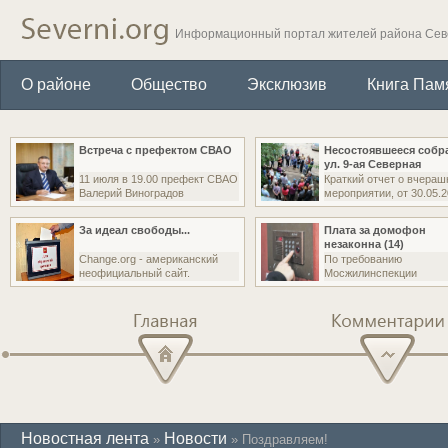
Информационный портал жителей района Се
О районе
Общество
Эксклюзив
Книга Пам
Встреча с префектом СВАО
Несостоявшееся собр
ул. 9-ая Северная
11 июля в 19.00 префект СВАО
Краткий отчет о вчера
Валерий Виноградов
мероприятии, от 30.05.
За идеал свободы...
Плата за домофон
незаконна (14)
Change.org - американский
По требованию
неофициальный сайт.
Мосжилинспекции
управляющая организа
Главная
Комментарии
Новостная лента
Новости
»
» Поздравляем!